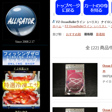
｜
｜
｜
FZ OceanBulletライン（ハリス） ナイロ
ホーム
>
FZ OceanBulletライン（ハリス）
>
並び順 :
おすすめ順
価格順
新着順
Since 2008.2.17
全 [22] 商
Ocea
ＦＺ特選エサ
ｍ
980円
ナイロ
Ocea
激安な物達