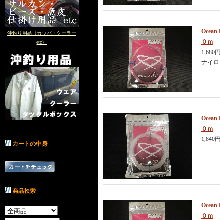
Ocea
沖釣り用品（カッパ・クーラー
０ｍ
etc）
1,680
ナイロ
Ocea
０ｍ
1,840
カートの中身
商品検索
Ocea
０ｍ