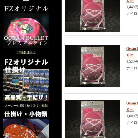
０ｍ
1,440
ナイロ
Ocea
FZ特製仕掛け
０ｍ
1,520
ナイロ
Ocea
メーカー仕掛け＆仕掛け小物類
０ｍ
1,600
ナイロ