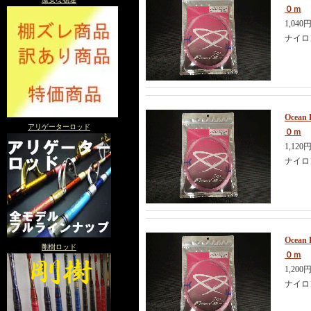
０ｍ
1,040
ナイロ
Ocea
アリゲーターロッド
０ｍ
1,120
ナイロ
Ocea
剛樹ロッド
０ｍ
1,200
ナイロ