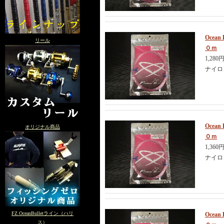
Ocea
リール
０ｍ
1,280
ナイロ
Ocea
オリジナル商品
０ｍ
1,360
ナイロ
FZ OceanBulletライン（ハリ
Ocea
ス）