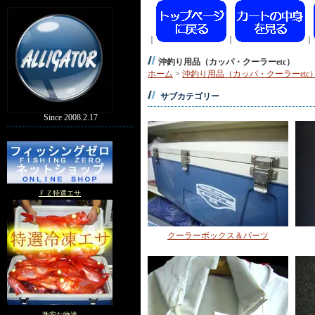
｜
｜
｜
沖釣り用品（カッパ・クーラーetc）
ホーム
>
沖釣り用品（カッパ・クーラーetc
サブカテゴリー
Since 2008.2.17
ＦＺ特選エサ
クーラーボックス＆パーツ
激安な物達