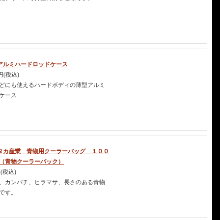
アルミハードロッドケース
0円(税込)
どにも使えるハードボディの薄型アルミ
ケース
タカ産業 青物用クーラーバッグ １００
（青物クーラーバック）
円(税込)
、カンパチ、ヒラマサ、長さのある青物
です。