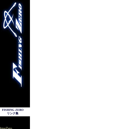
FISHING ZERO
リンク集
hingZero