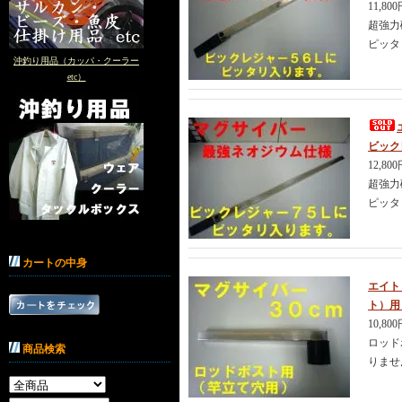
11,80
超強力
ピッタ
沖釣り用品（カッパ・クーラー
etc）
ビック
12,80
超強力
ピッタ
カートの中身
エイト
ト）用
10,80
ロッド
商品検索
りませ