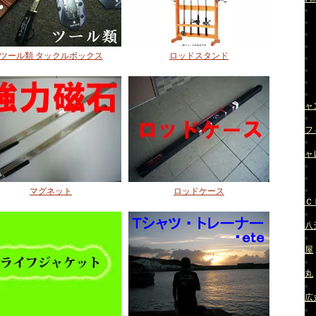
ツール類 タックルボックス
ロッドスタンド
ャ
フ
ャ
マグネット
ロッドケース
Ｃ
八
屋
丸
広