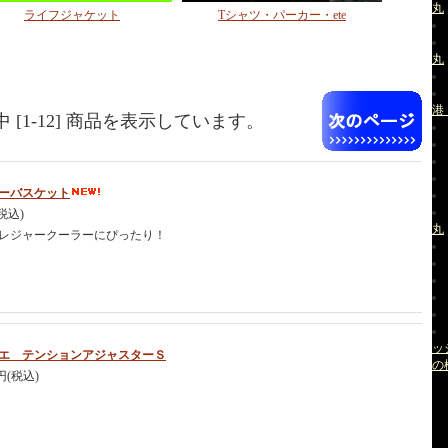
丸
ライフジャケット
Tシャツ・パーカー・ete
丸
港
商品中 [1-12] 商品を表示しています。
ーバスケット
(税込)
丸
レジャークーラーにぴったり！
ッ
エ テンションアジャスターＳ
の
0円(税込)