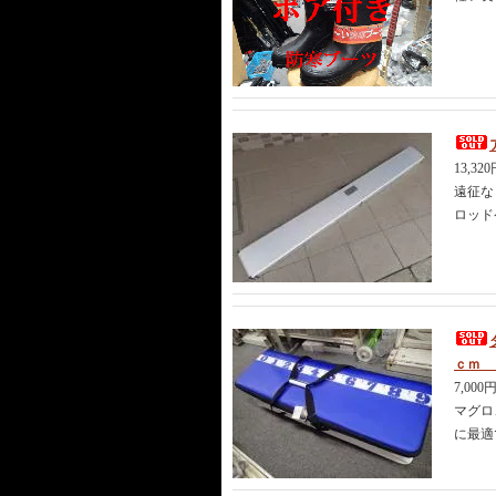
13,32
遠征な
ロッド
ｃｍ 
7,000
マグロ
に最適