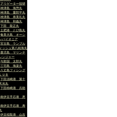
アリゲーター技研
神津島 海惣丸
神津島 重郎平丸
神津島 寿美礼丸
神津島 和義丸
下田 龍正丸
土肥港 とび島丸
奄美大島 オーシ
ンパイオニア
宮古島 ランブル
ィッシュ第八純海丸
鹿児島 マリンチ
レンジャー
与那国 太郎丸
三宅島 海楽丸
八丈島フィシング
ＬＵＢ
下田須崎港 第十
天光丸
下田柿崎港 兵助
南伊豆手石港 恵
南伊豆手石港 寿
丸
伊豆稲取港 山吉