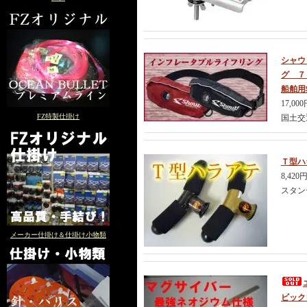
シャウ
グ ７
船舶用
17,00
FZ特製仕掛け
国土交
Ｔ型
8,420
スタン
メーカー仕掛け＆仕掛け小物類
ビック