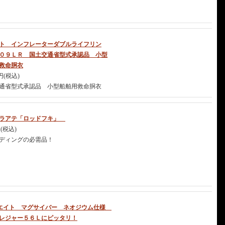
ト インフレーターダブルライフリン
０９ＬＲ 国土交通省型式承認品 小型
救命胴衣
0円(税込)
通省型式承認品 小型船舶用救命胴衣
ハラアテ「ロッドフキ」
円(税込)
ディングの必需品！
エイト マグサイバー ネオジウム仕様
レジャー５６Ｌにピッタリ！