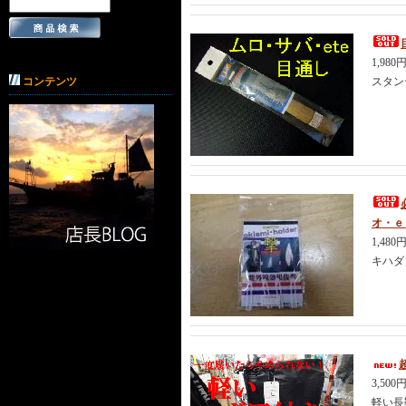
1,980
コンテンツ
スタン
オ・ｅ
1,480
キハダ
3,500
軽い長