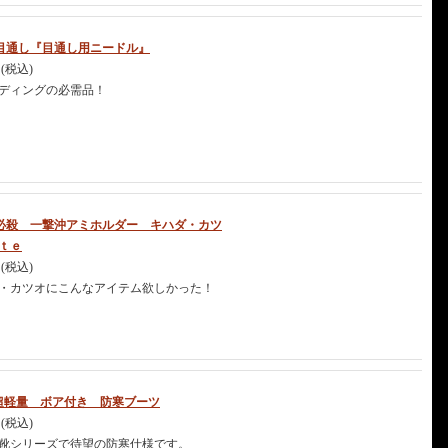
目通し『目通し用ニードル』
円(税込)
ディングの必需品！
必殺 一撃沖アミホルダー キハダ・カツ
ｔｅ
円(税込)
・カツオにこんなアイテム欲しかった！
超軽量 ボア付き 防寒ブーツ
円(税込)
靴シリーズで待望の防寒仕様です。