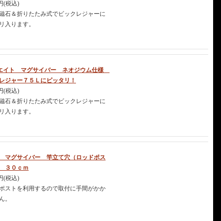
0円(税込)
磁石＆折りたたみ式でビックレジャーに
リ入ります。
エイト マグサイバー ネオジウム仕様
レジャー７５Ｌにピッタリ！
0円(税込)
磁石＆折りたたみ式でビックレジャーに
リ入ります。
 マグサイバー 竿立て穴（ロッドポス
 ３０ｃｍ
0円(税込)
ポストを利用するので取付に手間がかか
ん。