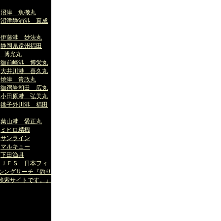
沼津 魚磯丸
沼津静浦港 真成
伊藤港 妙法丸
静岡県遠州福田
 博光丸
御前崎港 博栄丸
大井川港 喜久丸
焼津 貴政丸
御宿岩和田 広丸
小田原港 弘美丸
銚子外川港 福田
葉山港 愛正丸
ミヒロ精機
サンライン
マルキュー
下田漁具
ＪＦＳ 日本フィ
シングサーチ『釣り
検索サイトです。』