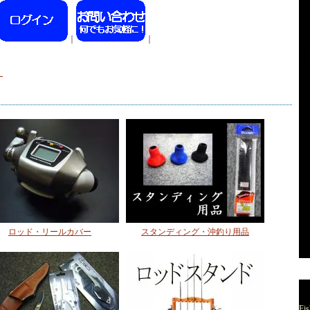
｜
｜
）
ロッド・リールカバー
スタンディング・沖釣り用品
Fis