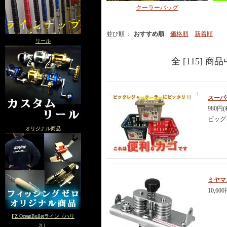
クーラーバッグ
並び順 :
おすすめ順
価格順
新着順
リール
全 [115] 
スーパ
980円
ビッグ
オリジナル商品
ミヤマ
10,60
FZ OceanBulletライン（ハリ
ス）