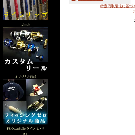
特定商取引法に基づ
リール
オリジナル商品
FZ OceanBulletライン（ハリ
ス）