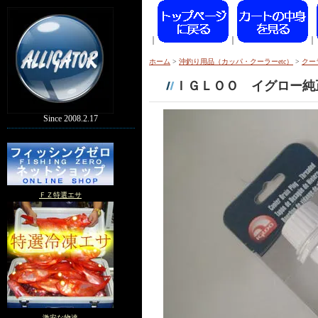
｜
｜
｜
ホーム
>
沖釣り用品（カッパ・クーラーetc）
>
クー
ＩＧＬＯＯ イグロー純
Since 2008.2.17
ＦＺ特選エサ
激安な物達