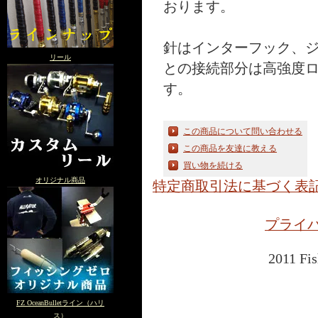
おります。
針はインターフック、
リール
との接続部分は高強度
す。
この商品について問い合わせる
この商品を友達に教える
買い物を続ける
オリジナル商品
特定商取引法に基づく表
プライ
2011 Fis
FZ OceanBulletライン（ハリ
ス）