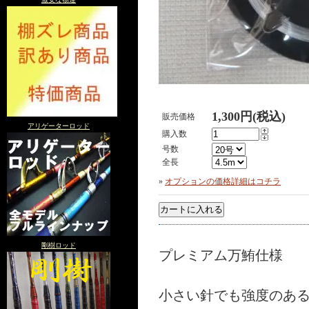
1,300円(税込)
販売価格
アリゲーターロッド
購入数
号数
全長
»
オプションの価格詳細はコチラ
剛樹ロッド
プレミアム万鮪仕様
小さい針でも強度のあ