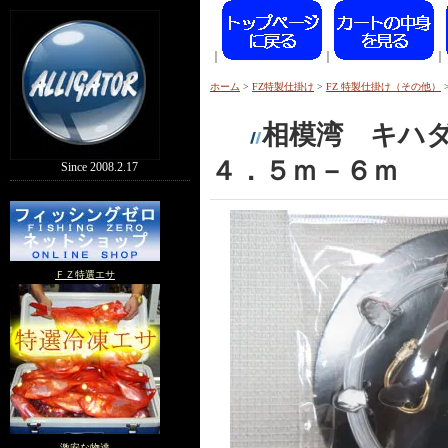
｜
｜
｜
ホーム
>
FZ特製仕掛け
>
FZ 特製仕掛け（その他）
相模湾 キハ
４．５ｍ－６ｍ
Since 2008.2.17
ＦＺ特選エサ
激安な物達