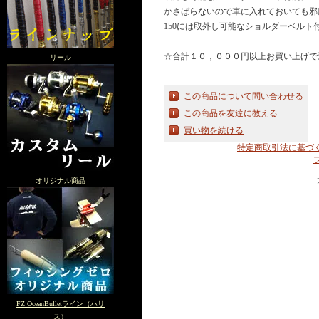
かさばらないので車に入れておいても邪
150には取外し可能なショルダーベルト
☆合計１０，０００円以上お買い上げで
リール
この商品について問い合わせる
この商品を友達に教える
買い物を続ける
特定商取引法に基づ
オリジナル商品
FZ OceanBulletライン（ハリ
ス）