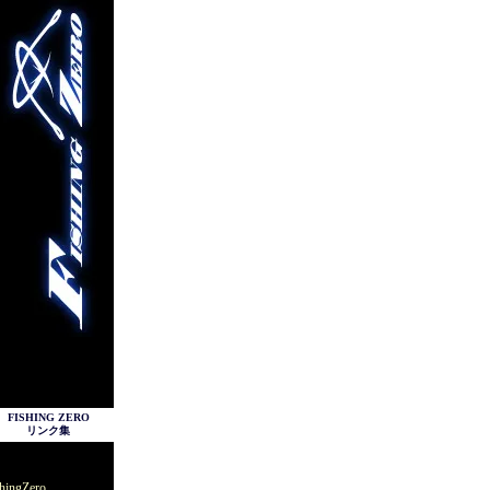
FISHING ZERO
リンク集
hingZero