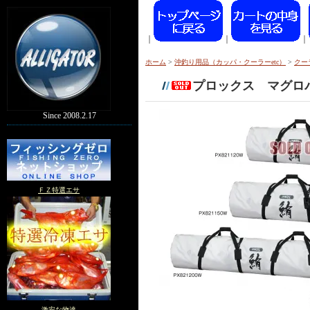
｜
｜
｜
ホーム
>
沖釣り用品（カッパ・クーラーetc）
>
クー
プロックス マグロ
Since 2008.2.17
ＦＺ特選エサ
激安な物達