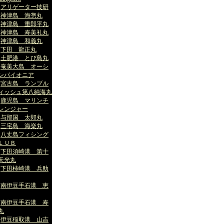
アリゲーター技研
神津島 海惣丸
神津島 重郎平丸
神津島 寿美礼丸
神津島 和義丸
下田 龍正丸
土肥港 とび島丸
奄美大島 オーシ
ンパイオニア
宮古島 ランブル
ィッシュ第八純海丸
鹿児島 マリンチ
レンジャー
与那国 太郎丸
三宅島 海楽丸
八丈島フィシング
ＬＵＢ
下田須崎港 第十
天光丸
下田柿崎港 兵助
南伊豆手石港 恵
南伊豆手石港 寿
丸
伊豆稲取港 山吉