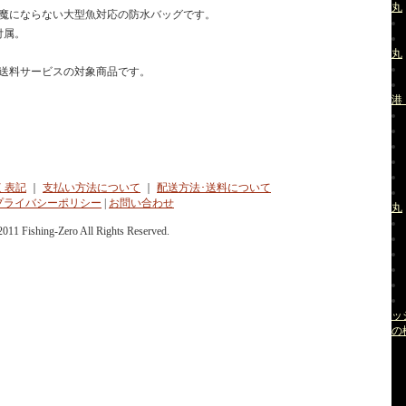
丸
魔にならない大型魚対応の防水バッグです。
付属。
丸
送料サービスの対象商品です。
港
く表記
｜
支払い方法について
｜
配送方法･送料について
プライバシーポリシー
|
お問い合わせ
丸
2011 Fishing-Zero All Rights Reserved.
ッ
の