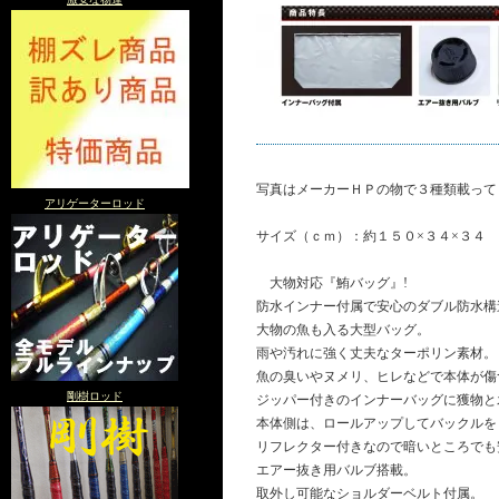
写真はメーカーＨＰの物で３種類載って
アリゲーターロッド
サイズ（ｃｍ）：約１５０×３４×３４
大物対応『鮪バッグ』!
防水インナー付属で安心のダブル防水構
大物の魚も入る大型バッグ。
雨や汚れに強く丈夫なターポリン素材。
魚の臭いやヌメリ、ヒレなどで本体が傷
剛樹ロッド
ジッパー付きのインナーバッグに獲物と
本体側は、ロールアップしてバックルを
リフレクター付きなので暗いところでも
エアー抜き用バルブ搭載。
取外し可能なショルダーベルト付属。