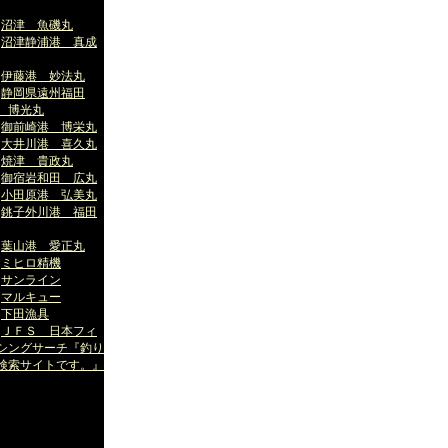
沼津 魚磯丸
沼津静浦港 真成
伊藤港 妙法丸
静岡県遠州福田
 博光丸
御前崎港 博栄丸
大井川港 喜久丸
焼津 貴政丸
御宿岩和田 広丸
小田原港 弘美丸
銚子外川港 福田
葉山港 愛正丸
ミヒロ精機
サンライン
マルキュー
下田漁具
ＪＦＳ 日本フィ
シングサーチ『釣り
検索サイトです。』