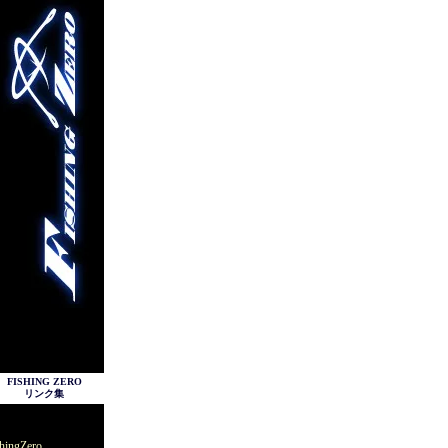
FISHING ZERO
リンク集
hingZero