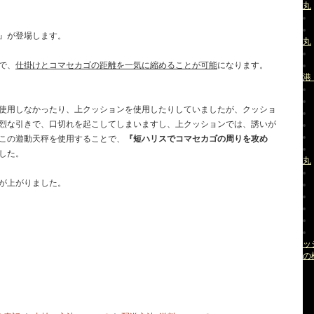
丸
』が登場します。
丸
で、
仕掛けとコマセカゴの距離を一気に縮めることが可能
になります。
港
使用しなかったり、上クッションを使用したりしていましたが、クッショ
烈な引きで、口切れを起こしてしまいますし、上クッションでは、誘いが
この遊動天秤を使用することで、
『短ハリスでコマセカゴの周りを攻め
した。
丸
が上がりました。
ッ
の