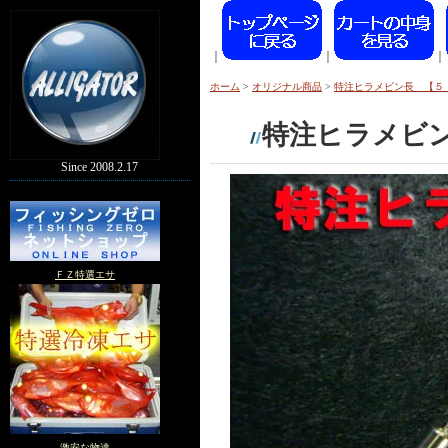
｜
｜
｜
ホーム
>
オリジナル商品
>
特注ヒラメビン長 【５
特注ヒラメビ
Since 2008.2.17
ＦＺ特選エサ
激安な物達