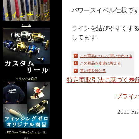
パワースイベル仕様で
リール
ラインを結びやすくす
してます。
この商品について問い合わせる
この商品を友達に教える
買い物を続ける
特定商取引法に基づく表
オリジナル商品
プライ
2011 Fis
FZ OceanBulletライン（ハリ
ス）