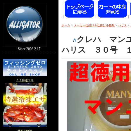
｜
｜
｜
ホーム
>
メーカー仕掛け＆仕掛け小物類
>
ハリス
>
クレハ マン
ハリス ３０号 
Since 2008.2.17
ＦＺ特選エサ
激安な物達