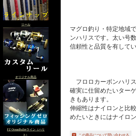
リール
マグロ釣り・特定地域
ンハリスです。太い号
信頼性と品質を有して
オリジナル商品
フロロカーボンハリス
確実に仕留めたいター
きもあります。
伸縮性はナイロンと比
めたいときにはナイロ
FZ OceanBulletライン（ハリ
この商品について問い合わせる
ス）